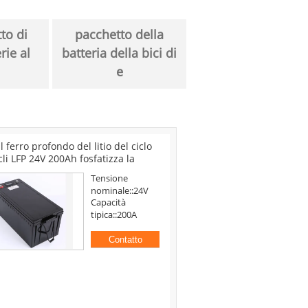
to di
pacchetto della
rie al
batteria della bici di
e
Ion Polymer Rechargeable Battery di
50Ah Li Ion Polymer Battery 3A
UN PAC
Tensione
nominale::3.7V
Capacità
tipica::50A
BATT