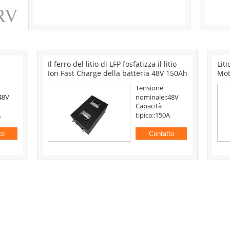
Ciclo profondo della batteria al litio
3,7 
 3,7
523450 del polimero della batteria 3.7V
Lip
1000mAh dell'elicottero di RC
Tensione
3.7V
nominale::3.7V
e
Max Charge
1000mAh
Current:::500mAh