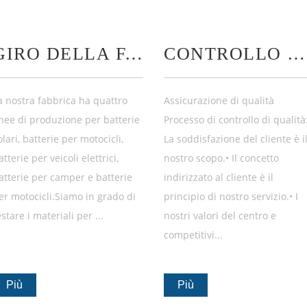
GIRO DELLA FABBRICA
CONTROLLO DI QUALITÀ
a nostra fabbrica ha quattro
Assicurazione di qualità
inee di produzione per batterie
Processo di controllo di qualità
olari, batterie per motocicli,
La soddisfazione del cliente è i
atterie per veicoli elettrici,
nostro scopo.• Il concetto
atterie per camper e batterie
indirizzato al cliente è il
er motocicli.Siamo in grado di
principio di nostro servizio.• I
estare i materiali per ...
nostri valori del centro e
competitivi...
Più
Più