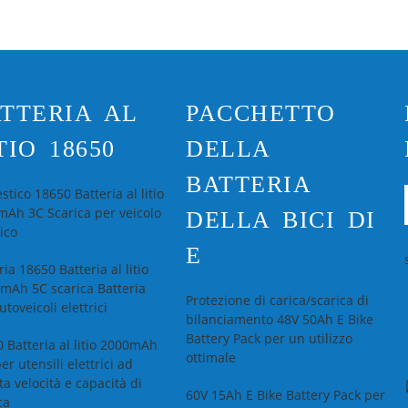
TTERIA AL
PACCHETTO
TIO 18650
DELLA
BATTERIA
tico 18650 Batteria al litio
Ah 3C Scarica per veicolo
DELLA BICI DI
rico
E
ria 18650 Batteria al litio
mAh 5C scarica Batteria
Protezione di carica/scarica di
utoveicoli elettrici
bilanciamento 48V 50Ah E Bike
Battery Pack per un utilizzo
 Batteria al litio 2000mAh
ottimale
er utensili elettrici ad
ta velocità e capacità di
60V 15Ah E Bike Battery Pack per
ca