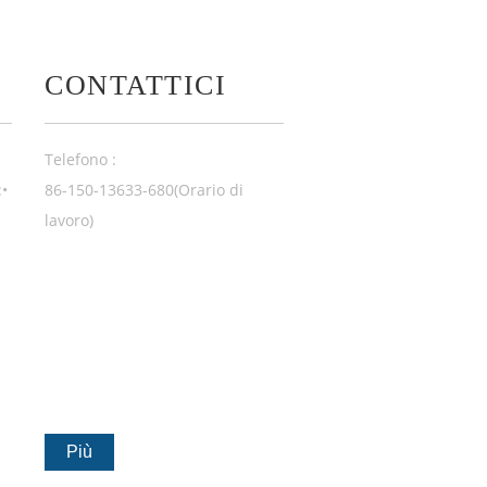
CONTATTICI
Telefono :
:•
86-150-13633-680(Orario di
l
lavoro)
Più