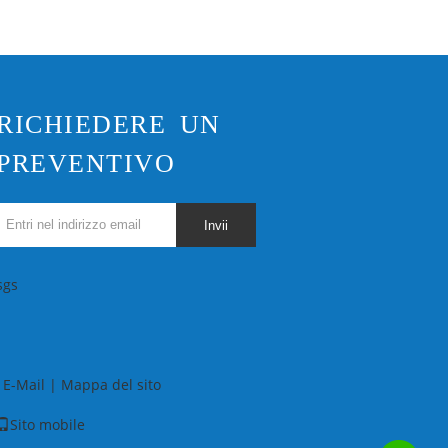
RICHIEDERE UN
PREVENTIVO
Invii
sgs
E-Mail
|
Mappa del sito
Sito mobile