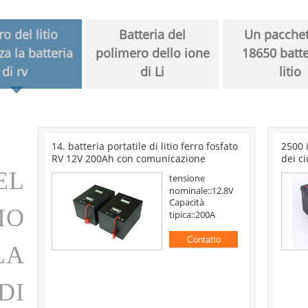
rro del litio
Batteria del
Un pacchet
za la batteria
polimero dello ione
18650 batte
di rv
di Li
litio
104050 Li Ion Polymer Battery 3.7V
litio 
2500mAh 9.25Wh per il guanto riscaldato
3.7V 
EL
Tensione
nominale::3.7V
Max Charge
RO
Current:::1250mah
DI
LI