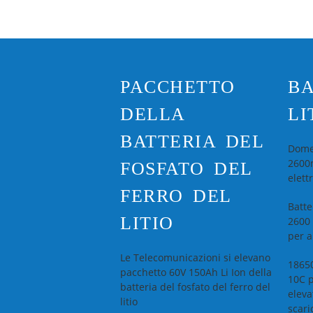
PACCHETTO
BA
DELLA
LI
BATTERIA DEL
Domes
2600m
FOSFATO DEL
elett
FERRO DEL
Batte
LITIO
2600 
per a
Le Telecomunicazioni si elevano
18650
pacchetto 60V 150Ah Li Ion della
10C p
batteria del fosfato del ferro del
eleva
litio
scari