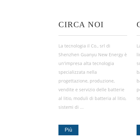
CIRCA NOI
La tecnologia il Co., srl di
L
Shenzhen Guanyu New Energy è
l
un'impresa alta tecnologia
s
specializzata nella
b
progettazione, produzione,
b
vendite e servizio delle batterie
p
al litio, moduli di batteria al litio,
t
sistemi di ...
Più