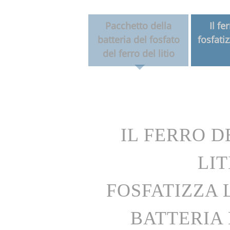
Pacchetto della
Il fe
batteria del fosfato
fosfatiz
del ferro del litio
del litio del ciclo
h fosfatizza la
BATTERIA D
Tensione
nominale::24V
Capacità
POLIME
tipica::200A
DELLO IONE 