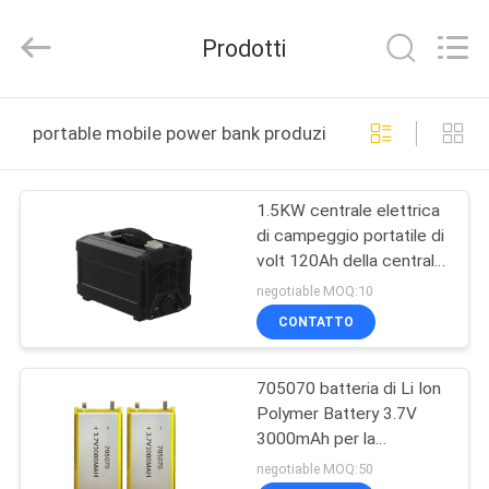
new
energy
technology
Prodotti
co.,
ltd.
All
Rights
Reserved.
CASA
Developed
portable mobile power bank produzione online
by
ECER
PRODOTTI
1.5KW centrale elettrica
di campeggio portatile di
CIRCA
volt 120Ah della centrale
NOI
elettrica 12
negotiable MOQ:10
CONTATTO
GIRO
705070 batteria di Li Ion
DELLA
Polymer Battery 3.7V
FABBRICA
3000mAh per la
compressa
negotiable MOQ:50