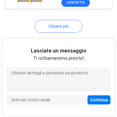
CONTROLLO
CONTATTO
DI
QUALITÀ
Osservi più
CONTATTICI
Lasciate un messaggio
RICHIEDA
Ti richiameremo presto!
UNA
CITAZIONE
MAPPA
DEL
SITO