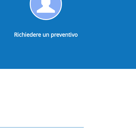
aci
Richiedere
un
preventivo
Richiedere un preventivo