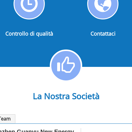
Controllo
Contatt
i
qualità
Controllo di qualità
Contattaci
La Nostra Società
 Team
henzhen Guanyu New Energy.