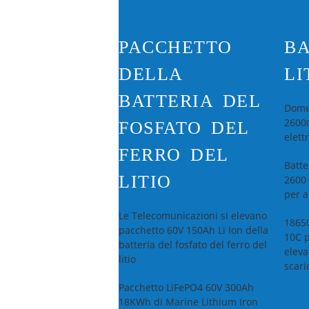
PACCHETTO
BA
DELLA
LI
BATTERIA DEL
Domes
2600m
FOSFATO DEL
elett
FERRO DEL
Batte
LITIO
2600 
per a
Le Telecomunicazioni si elevano
18650
pacchetto 60V 150Ah Li Ion della
10C p
batteria del fosfato del ferro del
eleva
litio
scari
Pacchetto LiFePO4 60V 300Ah
18KWh di Marine Lithium Iron