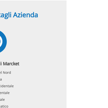
agli Azienda
li Marcket
el Nord
a
identale
entale
tale
iatico