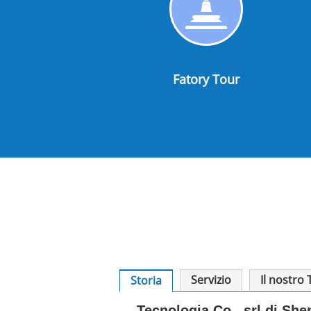
Fatory
Tour
d
Fatory Tour
Servizio
Il nostro
Storia
Tecnologia Co., srl di S