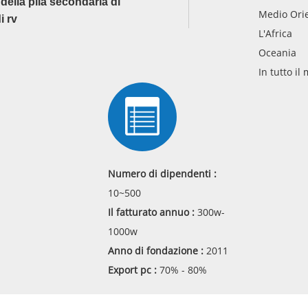
della pila secondaria di
Medio Ori
i rv
L'Africa
Oceania
In tutto i
Numero di dipendenti :
10~500
Il fatturato annuo :
300w-
1000w
Anno di fondazione :
2011
Export pc :
70% - 80%