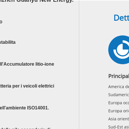
Dett
to
tabilita
ell'Accumulatore litio-ione
Principa
ria per i veicoli elettrici
America d
Sudameric
Europa occ
 dell'ambiente ISO14001.
Europa ori
Asia orien
Sud-Est as