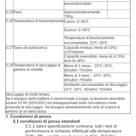
personalizzabile
2,15
Peso
Approssimativamente:
70Kg
2,16
Temperatura di funzionamento
Carico: 0~45℃
Scarico: 0~45℃
Temperatura di funzionamento
raccomandata: 15℃~35℃
2,17
Tasso di autoscarica
Capacità residua: mese di ≤3%/;
≤15%/years
Capacità reversibile: mese di ≤1.5%/;
anni di ≤8%/
2,18
Temperatura di stoccaggio &
Meno di 1 mese: - 20℃~35℃,
gamma di umidità
45%RH~75%RH
Meno di 3 mesi: - 10℃~35℃,
45%RH~75%RH
Ambiente raccomandato di stoccaggio:
15℃~35℃, 45%RH~75%RH
Stoccaggio di molto tempo:
Se il bisogno della batteria è memorizzato a lungo, la tensione dovrebbe
essere 52.8V (50%SOC) ed immagazzinato nella circostanza come
proposta di stoccaggio. Ha bisogno semestralmente ciclo di scarico &
almeno di un della tassa
3.
Condizioni di prova
3,1 condizioni di prova standard
3.1.1 salvo specificazione contraria, tutti i test di
performance è richiesto effettuati alla temperatura