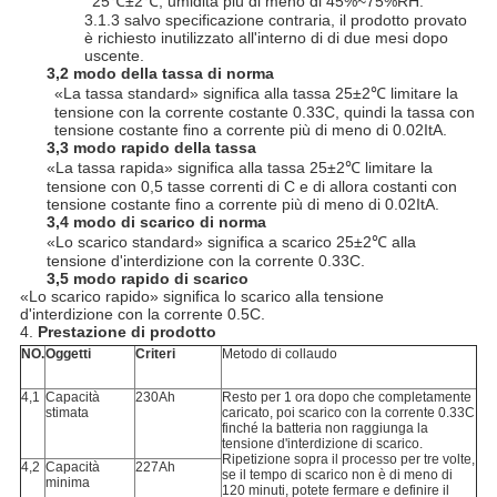
25℃±2℃, umidità più di meno di 45%~75%RH.
3.1.3 salvo specificazione contraria, il prodotto provato
è richiesto inutilizzato all'interno di di due mesi dopo
uscente.
3,2 modo della tassa di norma
«La tassa standard» significa alla tassa 25±2℃ limitare la
tensione con la corrente costante 0.33C, quindi la tassa con
tensione costante fino a corrente più di meno di 0.02ItA.
3,3 modo rapido della tassa
«La tassa rapida» significa alla tassa 25±2℃ limitare la
tensione con 0,5 tasse correnti di C e di allora costanti con
tensione costante fino a corrente più di meno di 0.02ItA.
3,4 modo di scarico di norma
«Lo scarico standard» significa a scarico 25±2℃ alla
tensione d'interdizione con la corrente 0.33C.
3,5 modo rapido di scarico
«Lo scarico rapido» significa lo scarico alla tensione
d'interdizione con la corrente 0.5C.
4.
Prestazione di prodotto
NO.
Oggetti
Criteri
Metodo di collaudo
4,1
Capacità
230Ah
Resto per 1 ora dopo che completamente
stimata
caricato, poi scarico con la corrente 0.33C
finché la batteria non raggiunga la
tensione d'interdizione di scarico.
Ripetizione sopra il processo per tre volte,
4,2
Capacità
227Ah
se il tempo di scarico non è di meno di
minima
120 minuti, potete fermare e definire il