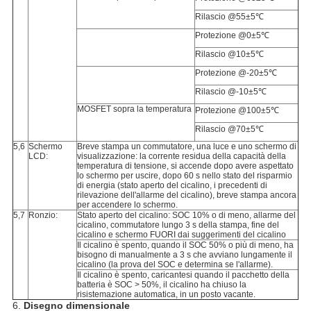
Rilascio @55±5℃
Protezione @0±5℃
Rilascio @10±5℃
Protezione @-20±5℃
Rilascio @-10±5℃
MOSFET sopra la temperatura
Protezione @100±5℃
Rilascio @70±5℃
5,6
Schermo
Breve stampa un commutatore, una luce e uno schermo di
LCD:
visualizzazione: la corrente residua della capacità della
temperatura di tensione, si accende dopo avere aspettato
lo schermo per uscire, dopo 60 s nello stato del risparmio
di energia (stato aperto del cicalino, i precedenti di
rilevazione dell'allarme del cicalino), breve stampa ancora
per accendere lo schermo.
5,7
Ronzio:
Stato aperto del cicalino: SOC 10% o di meno, allarme del
cicalino, commutatore lungo 3 s della stampa, fine del
cicalino e schermo FUORI dai suggerimenti del cicalino
Il cicalino è spento, quando il SOC 50% o più di meno, ha
bisogno di manualmente a 3 s che avviano lungamente il
cicalino (la prova del SOC e determina se l'allarme).
Il cicalino è spento, caricantesi quando il pacchetto della
batteria è SOC > 50%, il cicalino ha chiuso la
risistemazione automatica, in un posto vacante.
6.
Disegno dimensionale