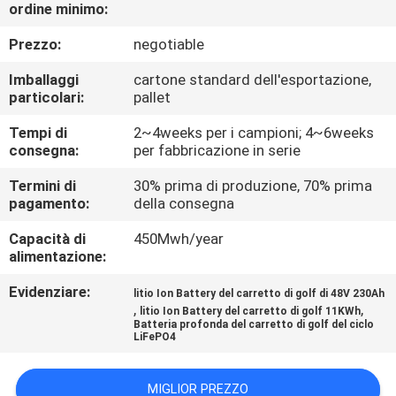
CONTROLLO
ordine minimo:
DI
Prezzo:
negotiable
QUALITÀ
Imballaggi
cartone standard dell'esportazione,
particolari:
pallet
CONTATTICI
Tempi di
2~4weeks per i campioni; 4~6weeks
consegna:
per fabbricazione in serie
RICHIEDA
Termini di
30% prima di produzione, 70% prima
pagamento:
della consegna
UNA
Capacità di
450Mwh/year
CITAZIONE
alimentazione:
Evidenziare:
litio Ion Battery del carretto di golf di 48V 230Ah
MAPPA
,
,
litio Ion Battery del carretto di golf 11KWh
Batteria profonda del carretto di golf del ciclo
DEL
LiFePO4
SITO
MIGLIOR PREZZO