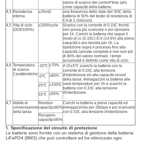
valore di scarico del current*time (ah)
come capacità della batteria.
4,3
Resistenza
≤25mΩ
una frequenza dello stato del SOC della
interna
batteria di 50% del tester di resistenza di
CA di 1 chilociclo
4,5
Vita di ciclo
≥2000cycle
Scarico con la corrente di 0.33C finché
(DOD100%)
non possa più scaricare e poi riposarla
per 1h. Carichi la batteria che segue il
modo di cc (0.33C) /CV (14.6V) alla piena
capacità e poi riposila per 1h. La
ripetizione sopra il processo fino alla
capacità caricata completa è non non più
di 80% del valore normale. I tempi
accumulati è definito come vita di ciclo.
4,6
Temperatura
≥70%
-20℃
A 25±5℃ scarichi la batteria con la
di scarico
corrente di 0.33C alla tensione
Caratteristiche
d'interdizione ed alla capacità record
≥80%
-0℃
della tassa. Immagazzini la batteria alle
varie temperature per 2h e scarichi la
≥100%
25℃
batteria con 0.33C alla tensione
d'interdizione.
≥95%
55℃
4,7
Abilità di
Residuo
Carichi la batteria a piena capacità ed
conservazione
capacity≥80%
immagazzinila per 28days e poi scaricarlo
della tassa
con 0.33C alla tensione d'interdizione.
Recupero
capacity≥90%
5.
Specificazione del circuito di protezione
Le batterie sono fornite con un sistema di gestione della batteria
LiFePO4 (BMS) che può controllare ed ha ottimizzato ogni