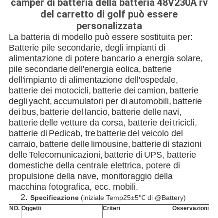
camper di batteria della batteria 48V230A rv
del carretto di golf può essere
personalizzata
La batteria di modello può essere sostituita per:
Batterie pile secondarie
, degli impianti di
alimentazione di potere bancario
a energia solare,
pile secondarie
dell'energia eolica,
batterie
dell'impianto di alimentazione
dell'ospedale,
batterie dei motocicli,
batterie
dei
camion,
batterie
degli
yacht,
accumulatori per
di
automobili,
batterie
dei
bus,
batterie
del
lancio,
batterie
delle
navi,
batterie
delle vetture da corsa
, batterie
dei
tricicli,
batterie
di
Pedicab, tre
batterie
del veicolo
del
carraio,
batterie
delle
limousine,
batterie
di stazioni
delle
Telecomunicazioni,
batterie
di
UPS, batterie
domestiche della centrale elettrica, potere di
propulsione della nave, monitoraggio della
macchina fotografica, ecc. mobili.
2.
Specificazione
(iniziale Temp25±5℃ di @Battery)
NO.
Oggetti
Criteri
Osservazioni