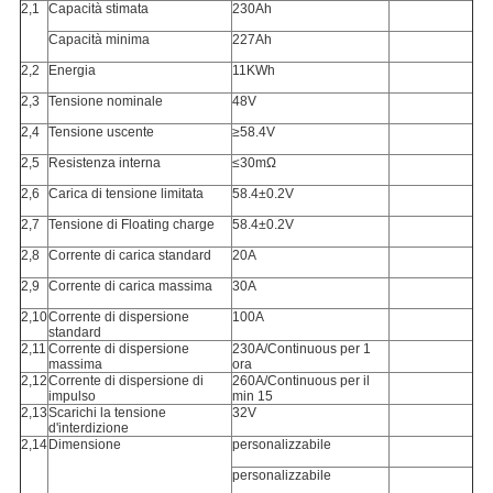
2,1
Capacità stimata
230Ah
Capacità minima
227Ah
2,2
Energia
11KWh
2,3
Tensione nominale
48V
2,4
Tensione uscente
≥58.4V
2,5
Resistenza interna
≤30mΩ
2,6
Carica di tensione limitata
58.4±0.2V
2,7
Tensione di Floating charge
58.4±0.2V
2,8
Corrente di carica standard
20A
2,9
Corrente di carica massima
30A
2,10
Corrente di dispersione
100A
standard
2,11
Corrente di dispersione
230A/Continuous per 1
massima
ora
2,12
Corrente di dispersione di
260A/Continuous per il
impulso
min 15
2,13
Scarichi la tensione
32V
d'interdizione
2,14
Dimensione
personalizzabile
personalizzabile