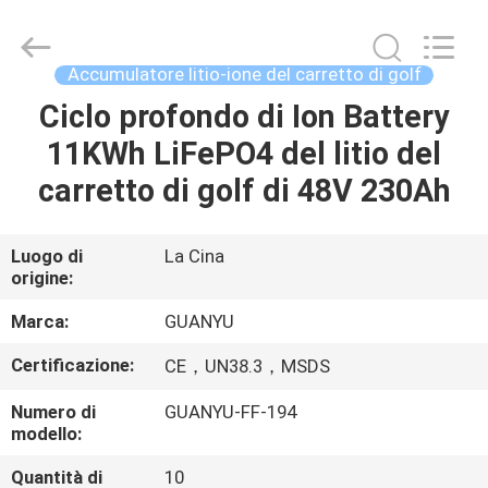
guanyu
new
energy
technology
co.,
Accumulatore litio-ione del carretto di golf
ltd.
All
Rights
Ciclo profondo di Ion Battery
CASA
Reserved.
Developed
11KWh LiFePO4 del litio del
by
ECER
PRODOTTI
carretto di golf di 48V 230Ah
CIRCA
Luogo di
La Cina
origine:
NOI
Marca:
GUANYU
GIRO
Certificazione:
CE，UN38.3，MSDS
DELLA
Numero di
GUANYU-FF-194
FABBRICA
modello:
Quantità di
10