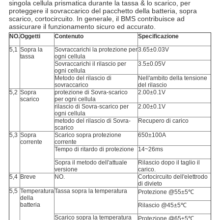
singola cellula prismatica durante la tassa & lo scarico, per
proteggere il sovraccarico del pacchetto della batteria, sopra
scarico, cortocircuito. In generale, il BMS contribuisce ad
assicurare il funzionamento sicuro ed accurato.
NO.
Oggetti
Contenuto
Specificazione
5,1
Sopra la
Sovraccarichi la protezione per
3.65±0.03V
tassa
ogni cellula
Sovraccarichi il rilascio per
3.5±0.05V
ogni cellula
Metodo del rilascio di
Nell'ambito della tensione
sovraccarico
del rilascio
5,2
Sopra
protezione di Sovra-scarico
2.00±0.1V
scarico
per ogni cellula
rilascio di Sovra-scarico per
2.00±0.1V
ogni cellula
metodo del rilascio di Sovra-
Recupero di carico
scarico
5,3
Sopra
Scarico sopra protezione
650±100A
corrente
corrente
Tempo di ritardo di protezione
14~26ms
Sopra il metodo dell'attuale
Rilascio dopo il taglio il
versione
carico.
5,4
Breve
NO.
Cortocircuito dell'elettrodo
di divieto
5,5
Temperatura
Tassa sopra la temperatura
Protezione @55±5℃
della
batteria
Rilascio @45±5℃
Scarico sopra la temperatura
Protezione @65±5℃