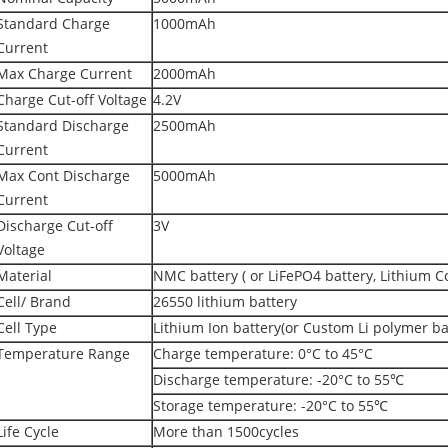
Standard Charge
1000mAh
Current
Max Charge Current
2000mAh
Charge Cut-off Voltage
4.2V
Standard Discharge
2500mAh
Current
Max Cont Discharge
5000mAh
Current
Discharge Cut-off
3V
Voltage
Material
NMC battery ( or LiFePO4 battery, Lithium Co
Cell/ Brand
26550 lithium battery
Cell Type
Lithium Ion battery(or Custom Li polymer bat
Temperature Range
Charge temperature: 0°C to 45°C
Discharge temperature: -20°C to 55℃
Storage temperature: -20°C to 55℃
Life Cycle
More than 1500cycles