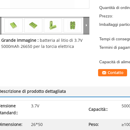
Quantità di ordi
Prezzo:
Imballaggi partico
Tempi di conseg
Grande immagine :
batteria al litio di 3.7V
5000mAh 26650 per la torcia elettrica
Termini di paga
Capacità di alim
Contatto
Descrizione di prodotto dettagliata
Tensione
3.7V
500
Capacità::
tandard::
Dimensione:
26*50
Peso:
≥10