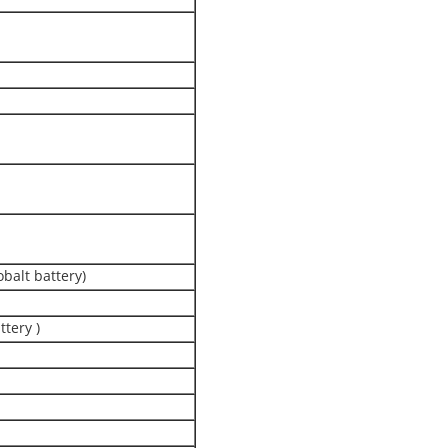
balt battery​)
tery )