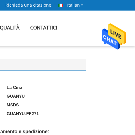
Richieda una citazione
Italian
 QUALITÀ
CONTATTICI
La Cina
GUANYU
MSDS
GUANYU-FF271
gamento e spedizione: