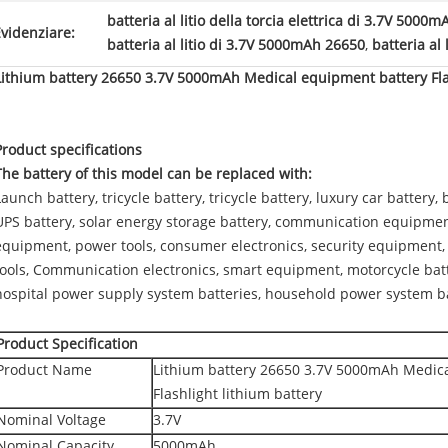
batteria al litio della torcia elettrica di 3.7V 5000m
videnziare:
batteria al litio di 3.7V 5000mAh 26650
,
batteria al 
Lithium battery 26650 3.7V 5000mAh Medical equipment battery Flas
Product specifications
The battery of this model can be replaced with:
Launch battery, tricycle battery, tricycle battery, luxury car batter
UPS battery, solar energy storage battery, communication equipmen
equipment, power tools, consumer electronics, security equipment,
tools, Communication electronics, smart equipment, motorcycle batt
hospital power supply system batteries, household power system bat
Product Specification
Product Name
Lithium battery 26650 3.7V 5000mAh Medic
Flashlight lithium battery
Nominal Voltage
3.7V
Nominal Capacity
5000mAh