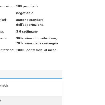
ne minimo:
100 pacchetti
negotiable
lari:
cartone standard
dell'esportazione
na:
3-6 settimane
mento:
30% prima di produzione,
70% prima della consegna
entazione:
10000 confezioni al mese
0mAh
0