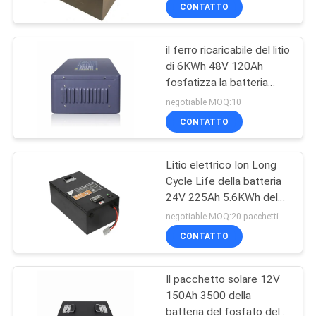
LiFePO4 del carrello
CONTROLLO
CONTATTO
elevatore 6.7KWh
DI
il ferro ricaricabile del litio
QUALITÀ
18
di 6KWh 48V 120Ah
fosfatizza la batteria
Batteria del
CONTATTICI
profonda del ciclo
negotiable MOQ:10
polimero dello ione
CONTATTO
di Li
RICHIEDA
Litio elettrico Ion Long
UNA
Cycle Life della batteria
CITAZIONE
24V 225Ah 5.6KWh del
28
carrello elevatore di LFP
negotiable MOQ:20 pacchetti
Un pacchetto di
MAPPA
CONTATTO
DEL
18650 batterie al
Il pacchetto solare 12V
SITO
litio
150Ah 3500 della
batteria del fosfato del