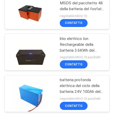
MSDS del pacchetto 48
della batteria del fosfato
2
del ferro del litio del
negotiable MOQ:10
caravan
Centrale elettrica di
CONTATTO
campeggio portatile
litio elettrico Ion
Rechargeable della
batteria 3.6KWh del
carrello elevatore di 24V
negotiable MOQ:10 pacchetti
150Ah
CONTATTO
6
batteria elettrica del
batteria profonda
elettrica del ciclo della
carrello elevatore
batteria 24V 100Ah del
carrello elevatore
negotiable MOQ:10 pacchetti
2.6KWh
CONTATTO