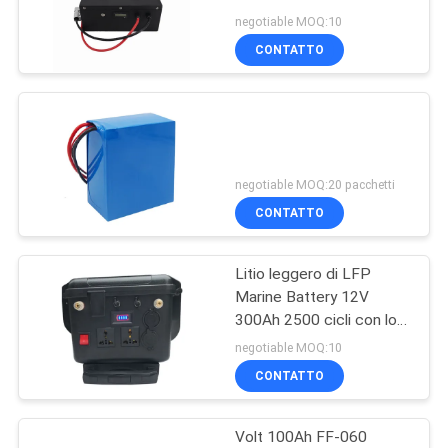
ferro del litio di
PRIVACY
negotiable MOQ:10
stoccaggio cicla
CONTATTO
POLICY
14
pacchetto della
batteria della bici di
e
negotiable MOQ:20 pacchetti
CONTATTO
Litio leggero di LFP
4
Marine Battery 12V
Accumulatore litio-
300Ah 2500 cicli con lo
sbocco di CA
negotiable MOQ:10
ione del carretto di
CONTATTO
golf
Volt 100Ah FF-060