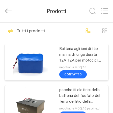
new
energy
technology
Prodotti
co.,
ltd.
All
Rights
CASA
Reserved.
31
Developed
Tutti i prodotti
by
Pacchetto della
ECER
PRODOTTI
batteria del fosfato
Batteria agli ioni di litio
marina di lunga durata
del ferro del litio
CIRCA
12V 12A per motocicli
NOI
Automobili Autobus e
negotiable MOQ:10
camion
CONTATTO
9
GIRO
Il ferro del litio
pacchetti elettrici della
DELLA
batteria del fosfato del
FABBRICA
fosfatizza la
ferro del litio della
batteria 24V 280Ah
negotiable MOQ:10 pacchetti
batteria di rv